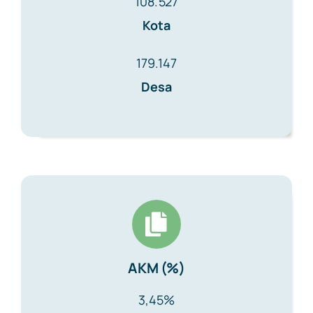
108.527
Kota
179.147
Desa
AKM (%)
3,45%