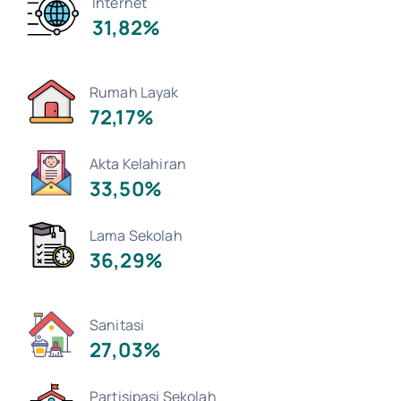
Internet
31,82%
Rumah Layak
72,17%
Akta Kelahiran
33,50%
Lama Sekolah
36,29%
Sanitasi
27,03%
Partisipasi Sekolah