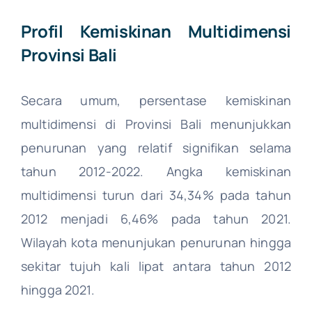
Profil Kemiskinan Multidimensi
Nangroe Aceh Darussalam
Media
Provinsi Bali
Sumatera Utara
Kontak
Secara umum, persentase kemiskinan
Sumatera Barat
multidimensi di Provinsi Bali menunjukkan
penurunan yang relatif signifikan selama
Riau
tahun 2012-2022. Angka kemiskinan
multidimensi turun dari 34,34% pada tahun
Jambi
2012 menjadi 6,46% pada tahun 2021.
Wilayah kota menunjukan penurunan hingga
Sumatera Selatan
sekitar tujuh kali lipat antara tahun 2012
hingga 2021.
Bengkulu