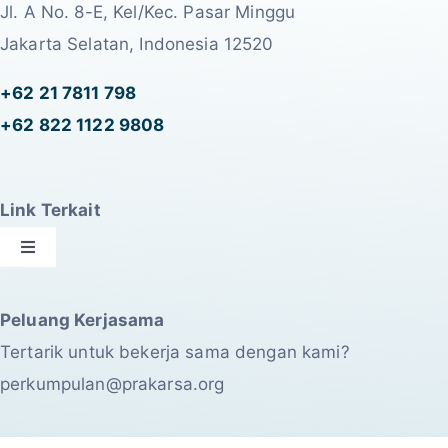
Jl. A No. 8-E, Kel/Kec. Pasar Minggu
Jakarta Selatan, Indonesia 12520
+62 21 7811 798
+62 822 1122 9808
Link Terkait
Toggle
Navigation
OPHI
Peluang Kerjasama
Tertarik untuk bekerja sama dengan kami?
The PRAKARSA
perkumpulan@prakarsa.org