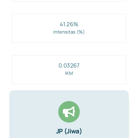
Sulawesi Selatan
41.26
%
Sulawesi Tenggara
Intensitas (%)
Gorontalo
0.03267
Sulawesi Barat
IKM
Maluku
Maluku Utara
Papua Barat
JP (Jiwa)