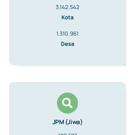
3.142.542
Papua
Kota
1.310.961
Desa
JPM (Jiwa)