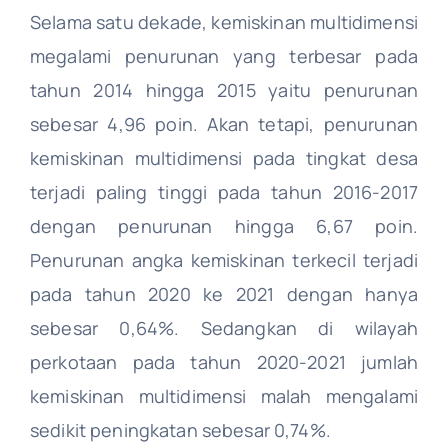
Selama satu dekade, kemiskinan multidimensi
megalami penurunan yang terbesar pada
Lampung
tahun 2014 hingga 2015 yaitu penurunan
sebesar 4,96 poin. Akan tetapi, penurunan
Bangka Belitung
kemiskinan multidimensi pada tingkat desa
terjadi paling tinggi pada tahun 2016-2017
Kepulauan Riau
dengan penurunan hingga 6,67 poin.
Penurunan angka kemiskinan terkecil terjadi
DKI Jakarta
pada tahun 2020 ke 2021 dengan hanya
sebesar 0,64%. Sedangkan di wilayah
Jawa Barat
perkotaan pada tahun 2020-2021 jumlah
kemiskinan multidimensi malah mengalami
Jawa Tengah
sedikit peningkatan sebesar 0,74%.