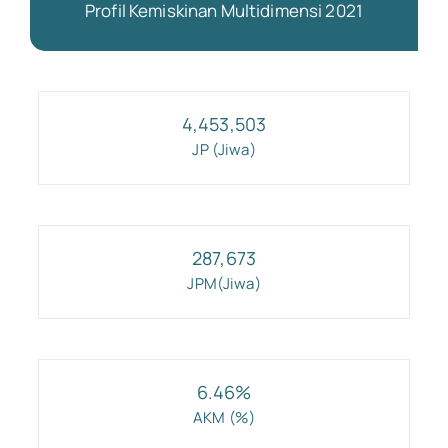
Profil Kemiskinan Multidimensi 2021
Kalimantan Tengah
Kalimantan Selatan
4,453,503
JP (Jiwa)
Kalimantan Timur
287,673
Kalimantan Utara
JPM(Jiwa)
Sulawesi Utara
6.46
%
Sulawesi Tengah
AKM (%)