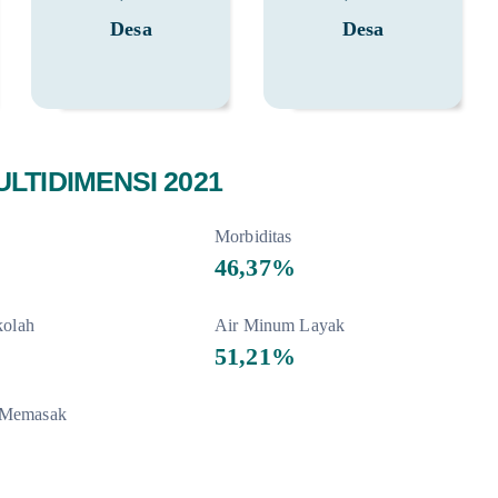
Desa
Desa
LTIDIMENSI 2021
Morbiditas
46,37%
kolah
Air Minum Layak
51,21%
 Memasak