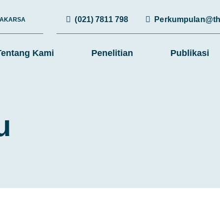
(021) 7811 798
Perkumpulan@th
RAKARSA
Tentang Kami
Penelitian
Publikasi
u