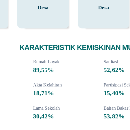
Desa
Desa
KARAKTERISTIK KEMISKINAN MU
Rumah Layak
Sanitasi
89,55%
52,62%
Akta Kelahiran
Partisipasi Se
18,71%
15,40%
Lama Sekolah
Bahan Bakar
30,42%
53,82%