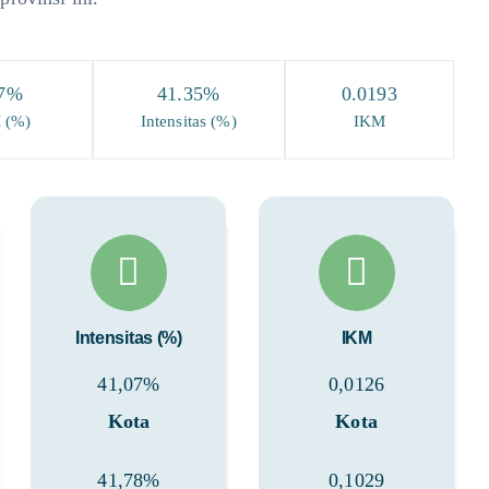
7
%
41.35
%
0.0193
 (%)
Intensitas (%)
IKM
Intensitas (%)
IKM
41,07%
0,0126
Kota
Kota
41,78%
0,1029