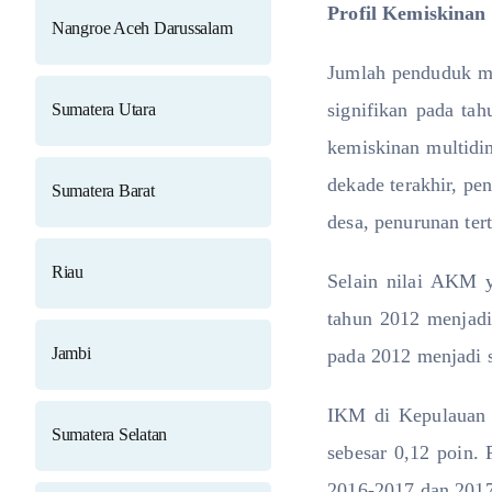
Profil Kemiskinan
Nangroe Aceh Darussalam
Jumlah penduduk mi
signifikan pada ta
Sumatera Utara
kemiskinan multidim
dekade terakhir, pe
Sumatera Barat
desa, penurunan tert
Riau
Selain nilai AKM y
tahun 2012 menjadi
Jambi
pada 2012 menjadi 
IKM di Kepulauan R
Sumatera Selatan
sebesar 0,12 poin.
2016-2017 dan 2017-