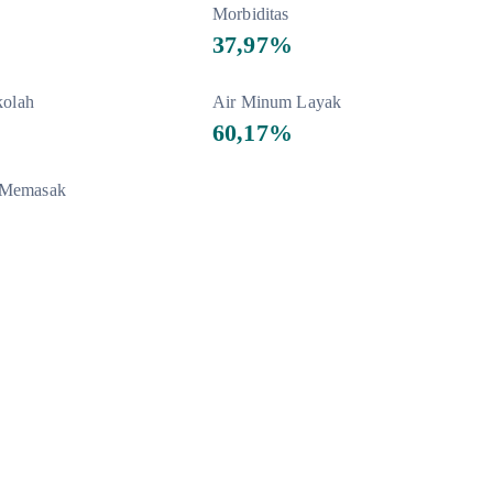
Morbiditas
37,97%
kolah
Air Minum Layak
60,17%
 Memasak