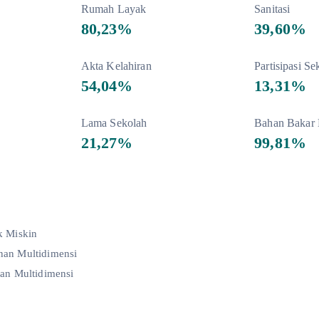
Rumah Layak
Sanitasi
80,23%
39,60%
Akta Kelahiran
Partisipasi Se
54,04%
13,31%
Lama Sekolah
Bahan Bakar
21,27%
99,81%
k Miskin
an Multidimensi
an Multidimensi