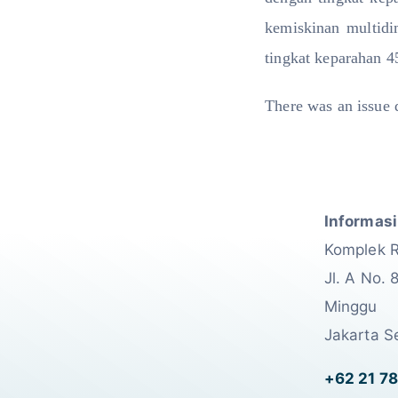
kemiskinan multidi
tingkat keparahan 
There was an issue d
Informasi
Komplek 
Jl. A No. 
Minggu
Jakarta S
+62 21 78