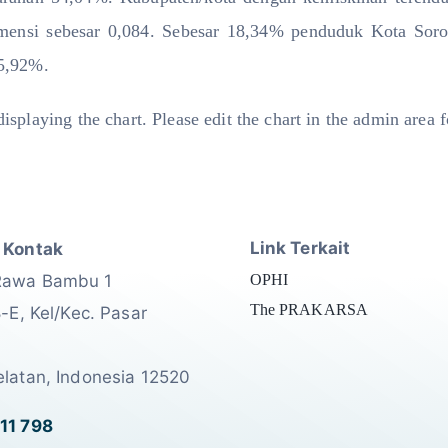
mensi sebesar 0,084. Sebesar 18,34% penduduk Kota Sor
45,92%.
isplaying the chart. Please edit the chart in the admin area f
Link Terkait
 Kontak
Rawa Bambu 1
OPHI
The PRAKARSA
8-E, Kel/Kec. Pasar
elatan, Indonesia 12520
11 798