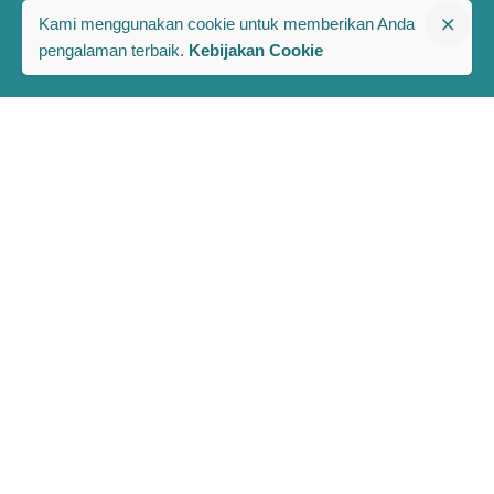
Kami menggunakan cookie untuk memberikan Anda
pengalaman terbaik.
Kebijakan Cookie
The PRAKARSA
Komplek Rawa Bambu 1
Jl. A No. 8-E, Kel/Kec. Pasar Minggu
Jakarta Selatan, Indonesia 12520
Berlangganan Berita dan Publikasi Terbaru PRAKARSA
Full Name
Email