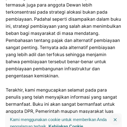
termasuk juga para anggota Dewan lebih
terkonsentrasi pada strategi alokasi bukan pada
pembiayaan. Padahal seperti disampaikan dalam buku
ini, strategi pembiayaan yang salah akan menimbulkan
beban bagi masyarakat di masa mendatang.
Pembahasan tentang pajak dan alternatif pembiayaan
sangat penting. Ternyata ada alternatif pembiayaan
yang lebih adil dan terfokus sehingga menjamin
bahwa pembiayaan tersebut benar-benar untuk
pembiayaan pembangunan infrastruktur dan
pengentasan kemiskinan.
Terakhir, kami mengucapkan selamat pada para
penulis yang telah menyajikan informasi yang sangat
bermanfaat. Buku ini akan sangat bermanfaat untuk
anggota DPR, Pemerintah maupun masyarakat luas
karena mampu penjelaskan dan memberikan argumen
Kami menggunakan cookie untuk memberikan Anda
dengan luas tentang pentingnya bagi Indonesia untuk
pengalaman terbaik.
Kebijakan Cookie