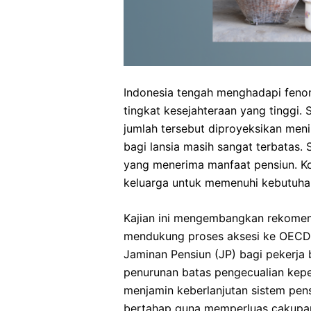
Email
Indonesia tengah menghadapi fenom
Kar
tingkat kesejahteraan yang tinggi. 
Institution
jumlah tersebut diproyeksikan meni
bagi lansia masih sangat terbatas.
yang menerima manfaat pensiun. Ko
Menc
keluarga untuk memenuhi kebutuha
Subscribe
posis
Kajian ini mengembangkan rekomend
mendukung proses aksesi ke OECD.
Jaminan Pensiun (JP) bagi pekerja 
penurunan batas pengecualian kepe
menjamin keberlanjutan sistem pens
bertahap guna memperluas cakupan p