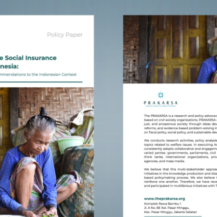
rik untuk bekerja sama
an kami?
21 7811 798
822 1122 9808
rtanyaan
kerjaan
Download Satu Dekade Indeks
Kemiskinan Multidimensi 2012-
oleh PRAKARSA berikut: Upaya 
memantau perubahan kemiskina
Indonesia dari waktu ke waktu.
rik untuk bekerja sama
Bersama, kita mewujudkan
an kami?
perubahan!
umpulan@theprakarsa.org