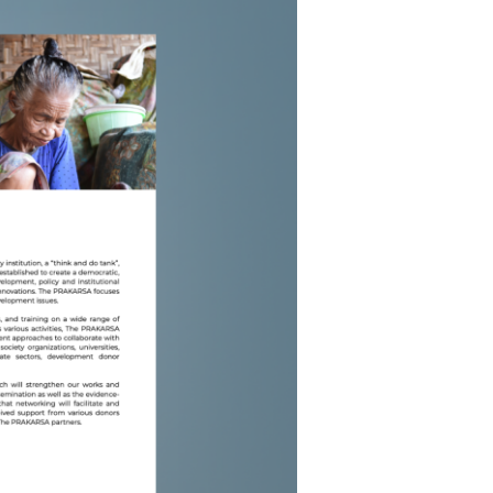
Responsibank
Fair Finance International
Fair Finance Asia
Civil 20 Indonesia
2021
untuk
n di