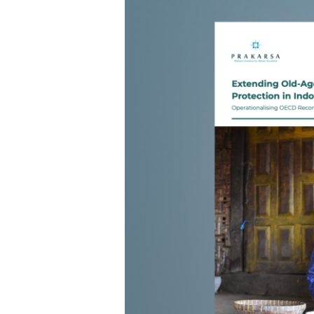
Terta
The PRAKARSA
deng
+62 
+62 
Komplek Rawa Bambu 1
Jl. A No. 8-E, Kel/Kec. Pasar
Minggu
Jakarta Selatan, Indonesia 12520
Pe
Pe
Berlangganan Berita dan
Terta
Publikasi Terbaru PRAKARSA
deng
Perk
Full Name