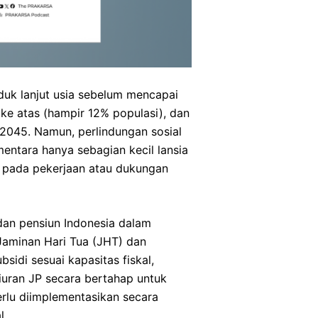
C20 merupakan platform resmi non
pemerintah yang mendukung
rangkaian G20.
Lihat Selengkapnya
duk lanjut usia sebelum mencapai
 ke atas (hampir 12% populasi), dan
 2045. Namun, perlindungan sosial
mentara hanya sebagian kecil lansia
g pada pekerjaan atau dukungan
dan pensiun Indonesia dalam
aminan Hari Tua (JHT) dan
idi sesuai kapasitas fiskal,
iuran JP secara bertahap untuk
erlu diimplementasikan secara
l.