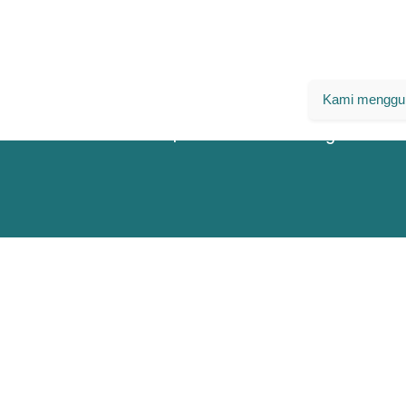
Kami menggun
© 2024 |
The PRAKARSA
© All rights reser