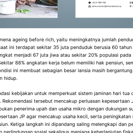
Lihat Selengkapnya
ena ageing before rich, yaitu meningkatnya jumlah pendu
ir
Saat ini terdapat sekitar 35 juta penduduk berusia 60 tahun
ngkat menjadi 67 juta jiwa atau sekitar 20% populasi pada
 Sekitar 88% angkatan kerja belum memiliki hak pensiun, se
ndisi ini membuat sebagian besar lansia masih bergantun
ari peluang kerja?
Lihat
n hidup.
i terbuka
asi kebijakan untuk memperkuat sistem jaminan hari tua 
 Rekomendasi tersebut mencakup perluasan kepesertaan J
bukan penerima upah dan usaha mikro dengan dukungan subs
sertaan JP agar mencakup usaha kecil, serta peningkatan 
iun. Ketiga langkah ini dipandang saling melengkapi dan p
erlindungan sosial sekaligus menjaga keberlanjutan fiska