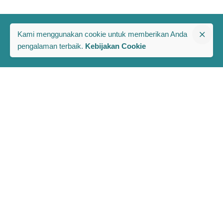
Kami menggunakan cookie untuk memberikan Anda
pengalaman terbaik.
Kebijakan Cookie
The PRAKARSA
Komplek Rawa Bambu 1
Jl. A No. 8-E, Kel/Kec. Pasar Minggu
Jakarta Selatan, Indonesia 12520
Berlangganan Berita dan Publikasi Terbaru PRAKARSA
Full Name