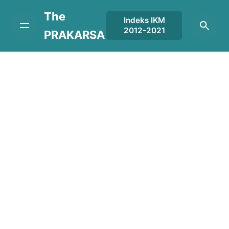
Skip
The
to
Indeks IKM
2012-2021
content
PRAKARSA