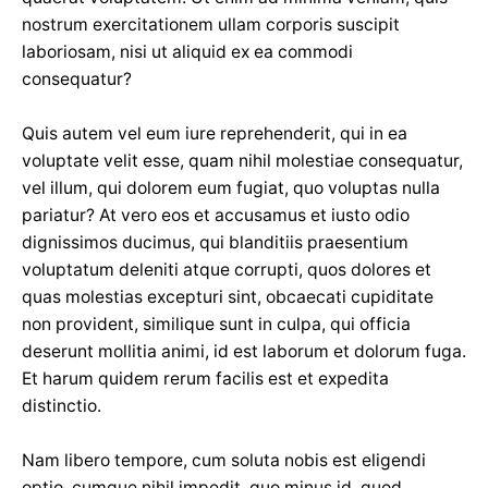
nostrum exercitationem ullam corporis suscipit
laboriosam, nisi ut aliquid ex ea commodi
consequatur?
Quis autem vel eum iure reprehenderit, qui in ea
voluptate velit esse, quam nihil molestiae consequatur,
vel illum, qui dolorem eum fugiat, quo voluptas nulla
pariatur? At vero eos et accusamus et iusto odio
dignissimos ducimus, qui blanditiis praesentium
voluptatum deleniti atque corrupti, quos dolores et
quas molestias excepturi sint, obcaecati cupiditate
non provident, similique sunt in culpa, qui officia
deserunt mollitia animi, id est laborum et dolorum fuga.
Et harum quidem rerum facilis est et expedita
distinctio.
Nam libero tempore, cum soluta nobis est eligendi
optio, cumque nihil impedit, quo minus id, quod