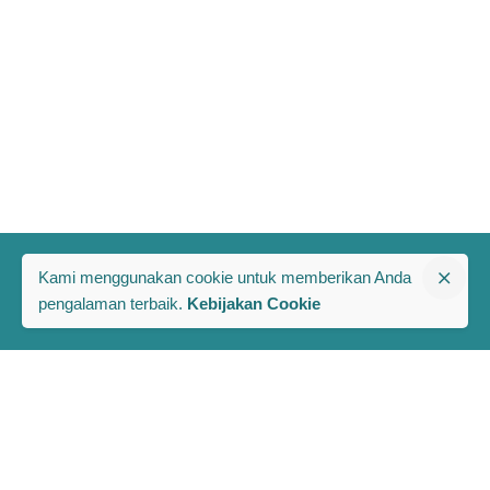
Kami menggunakan cookie untuk memberikan Anda
pengalaman terbaik.
Kebijakan Cookie
The PRAKARSA
Komplek Rawa Bambu 1
Jl. A No. 8-E, Kel/Kec. Pasar Minggu