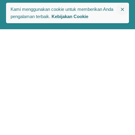
Kami menggunakan cookie untuk memberikan Anda
pengalaman terbaik.
Kebijakan Cookie
The PRAKARSA
Komplek Rawa Bambu 1
Jl. A No. 8-E, Kel/Kec. Pasar Minggu
Jakarta Selatan, Indonesia 12520
Berlangganan Berita dan Publikasi Terbaru PRAKARSA
Full Name
Email