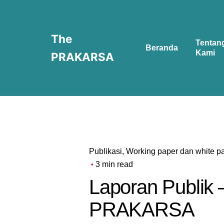
Skip
to
content
The
Tentan
Beranda
Kami
PRAKARSA
Publikasi
Working paper dan white p
3 min read
Laporan Publik
PRAKARSA