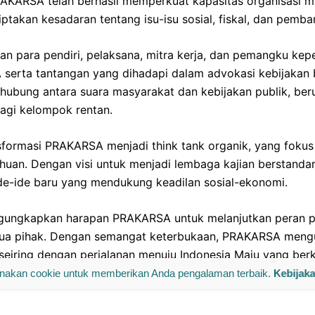
RAKARSA telah berhasil memperkuat kapasitas organisasi m
akan kesadaran tentang isu-isu sosial, fiskal, dan pemba
 para pendiri, pelaksana, mitra kerja, dan pemangku kep
 serta tantangan yang dihadapi dalam advokasi kebijakan
ubung antara suara masyarakat dan kebijakan publik, ber
agi kelompok rentan.
nsformasi PRAKARSA menjadi think tank organik, yang fo
ahuan. Dengan visi untuk menjadi lembaga kajian berstanda
e-ide baru yang mendukung keadilan sosial-ekonomi.
ngungkapkan harapan PRAKARSA untuk melanjutkan peran 
ua pihak. Dengan semangat keterbukaan, PRAKARSA meng
seiring dengan perjalanan menuju Indonesia Maju yang berk
akan cookie untuk memberikan Anda pengalaman terbaik.
Kebijak