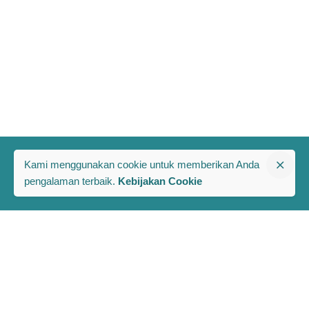
Kami menggunakan cookie untuk memberikan Anda
pengalaman terbaik.
Kebijakan Cookie
The PRAKARSA
Komplek Rawa Bambu 1
Jl. A No. 8-E, Kel/Kec. Pasar Minggu
Jakarta Selatan, Indonesia 12520