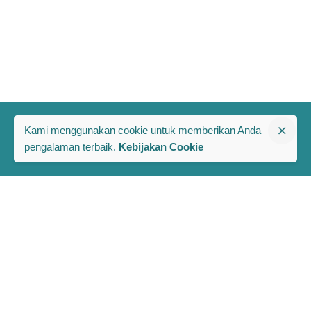
Kami menggunakan cookie untuk memberikan Anda
pengalaman terbaik.
Kebijakan Cookie
The PRAKARSA
Komplek Rawa Bambu 1
Jl. A No. 8-E, Kel/Kec. Pasar Minggu
Jakarta Selatan, Indonesia 12520