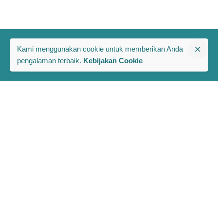
Kami menggunakan cookie untuk memberikan Anda
pengalaman terbaik.
Kebijakan Cookie
The PRAKARSA
Komplek Rawa Bambu 1
Jl. A No. 8-E, Kel/Kec. Pasar Minggu
Jakarta Selatan, Indonesia 12520
Berlangganan Berita dan Publikasi Terbaru PRAKARSA
Full Name