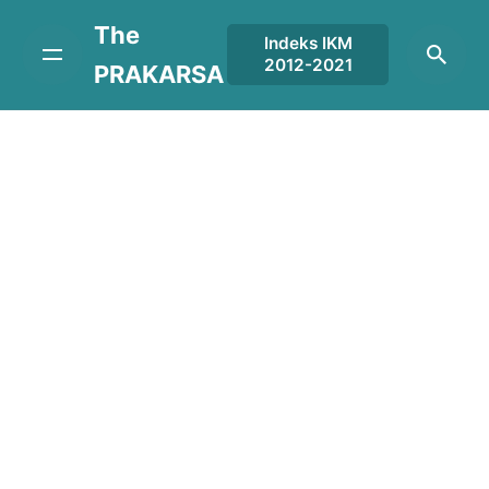
Skip
The
to
Indeks IKM
2012-2021
content
PRAKARSA