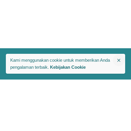
Kami menggunakan cookie untuk memberikan Anda
pengalaman terbaik.
Kebijakan Cookie
The PRAKARSA
Komplek Rawa Bambu 1
Jl. A No. 8-E, Kel/Kec. Pasar Minggu
Jakarta Selatan, Indonesia 12520