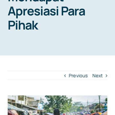
Apresiasi Para
Media
Pihak
Kontak
Previous
Next
View
Larger