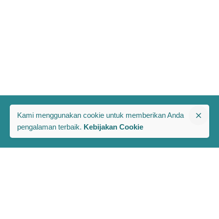
Kami menggunakan cookie untuk memberikan Anda
pengalaman terbaik.
Kebijakan Cookie
The PRAKARSA
Komplek Rawa Bambu 1
Jl. A No. 8-E, Kel/Kec. Pasar Minggu
Jakarta Selatan, Indonesia 12520