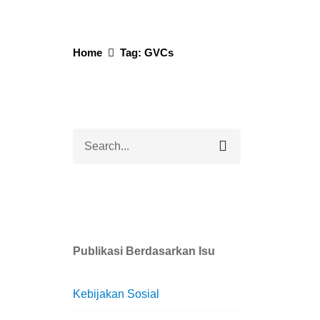
Home
Tag: GVCs
Search
for
Publikasi Berdasarkan Isu
Pe
Ket
Nel
Tan
Berit
Kebijakan Sosial