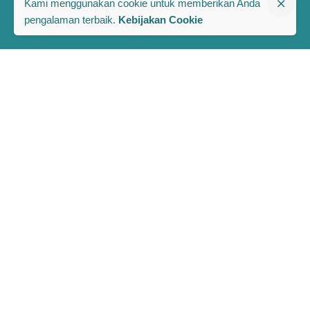
Kami menggunakan cookie untuk memberikan Anda
pengalaman terbaik.
Kebijakan Cookie
The PRAKARSA
Komplek Rawa Bambu 1
Jl. A No. 8-E, Kel/Kec. Pasar Minggu
Jakarta Selatan, Indonesia 12520
Berlangganan Berita dan Publikasi Terbaru PRAKARSA
Full Name
Email