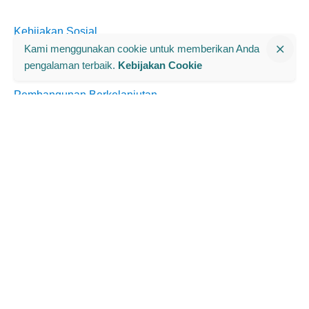
Kebijakan Sosial
Kami menggunakan cookie untuk memberikan Anda
Kebijakan Ekonomi dan Fiskal
pengalaman terbaik.
Kebijakan Cookie
Pembangunan Berkelanjutan
Jenis Publikasi
Buku
Infografis/Videografis
Policy Brief
Laporan Tahunan